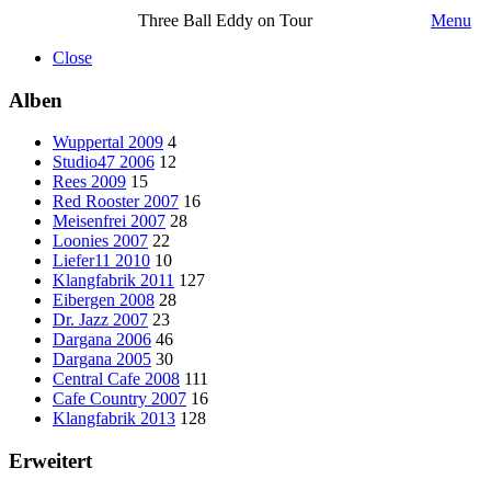
Three Ball Eddy on Tour
Menu
Close
Alben
Wuppertal 2009
4
Studio47 2006
12
Rees 2009
15
Red Rooster 2007
16
Meisenfrei 2007
28
Loonies 2007
22
Liefer11 2010
10
Klangfabrik 2011
127
Eibergen 2008
28
Dr. Jazz 2007
23
Dargana 2006
46
Dargana 2005
30
Central Cafe 2008
111
Cafe Country 2007
16
Klangfabrik 2013
128
Erweitert