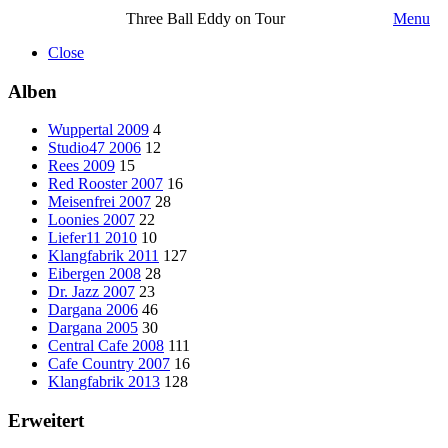
Three Ball Eddy on Tour
Menu
Close
Alben
Wuppertal 2009
4
Studio47 2006
12
Rees 2009
15
Red Rooster 2007
16
Meisenfrei 2007
28
Loonies 2007
22
Liefer11 2010
10
Klangfabrik 2011
127
Eibergen 2008
28
Dr. Jazz 2007
23
Dargana 2006
46
Dargana 2005
30
Central Cafe 2008
111
Cafe Country 2007
16
Klangfabrik 2013
128
Erweitert