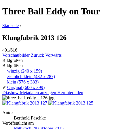
Three Ball Eddy on Tour
Startseite
/
Klangfabrik 2013 126
491/616
Vorschaubilder
Zurück
Vorwärts
Bildgrößen
Bildgrößen
winzig
(240 x 159)
ziemlich klein
(432 x 287)
klein
(576 x 383)
✔
Original
(600 x 399)
Diashow
Metadaten anzeigen
Herunterladen
Autor
Berthold Päschke
Veröffentlicht am
Mittwoch 28 Oktober 2015