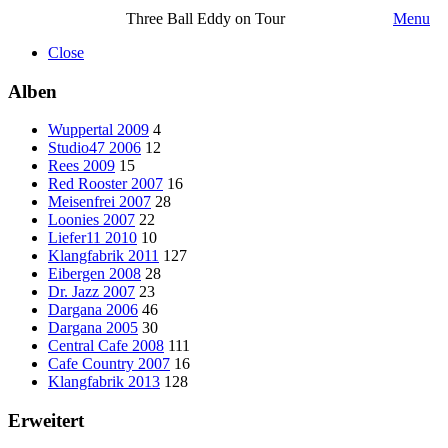
Three Ball Eddy on Tour
Menu
Close
Alben
Wuppertal 2009
4
Studio47 2006
12
Rees 2009
15
Red Rooster 2007
16
Meisenfrei 2007
28
Loonies 2007
22
Liefer11 2010
10
Klangfabrik 2011
127
Eibergen 2008
28
Dr. Jazz 2007
23
Dargana 2006
46
Dargana 2005
30
Central Cafe 2008
111
Cafe Country 2007
16
Klangfabrik 2013
128
Erweitert