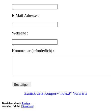
E-Mail-Adresse :
Webseite :
Kommentar (erforderlich) :
Zurück
data-iconpos="notext"
Vorwärts
Betrieben durch
Piwigo
Ansicht :
Mobil
|
Standard