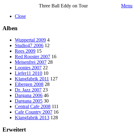
Three Ball Eddy on Tour
Menu
Close
Alben
Wuppertal 2009
4
Studio47 2006
12
Rees 2009
15
Red Rooster 2007
16
Meisenfrei 2007
28
Loonies 2007
22
Liefer11 2010
10
Klangfabrik 2011
127
Eibergen 2008
28
Dr. Jazz 2007
23
Dargana 2006
46
Dargana 2005
30
Central Cafe 2008
111
Cafe Country 2007
16
Klangfabrik 2013
128
Erweitert