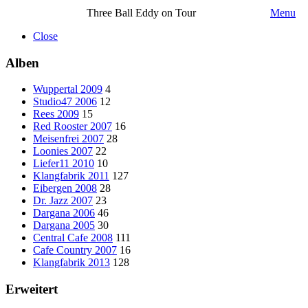
Three Ball Eddy on Tour
Menu
Close
Alben
Wuppertal 2009
4
Studio47 2006
12
Rees 2009
15
Red Rooster 2007
16
Meisenfrei 2007
28
Loonies 2007
22
Liefer11 2010
10
Klangfabrik 2011
127
Eibergen 2008
28
Dr. Jazz 2007
23
Dargana 2006
46
Dargana 2005
30
Central Cafe 2008
111
Cafe Country 2007
16
Klangfabrik 2013
128
Erweitert