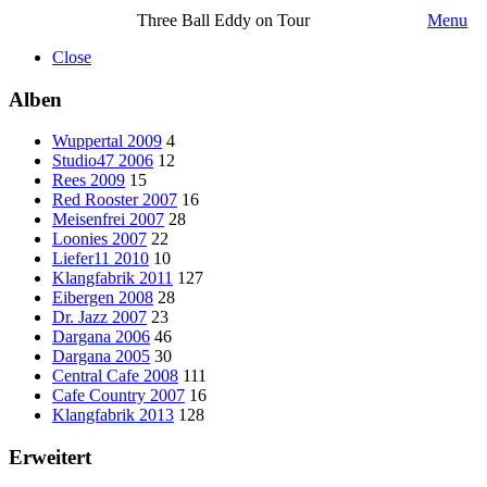
Three Ball Eddy on Tour
Menu
Close
Alben
Wuppertal 2009
4
Studio47 2006
12
Rees 2009
15
Red Rooster 2007
16
Meisenfrei 2007
28
Loonies 2007
22
Liefer11 2010
10
Klangfabrik 2011
127
Eibergen 2008
28
Dr. Jazz 2007
23
Dargana 2006
46
Dargana 2005
30
Central Cafe 2008
111
Cafe Country 2007
16
Klangfabrik 2013
128
Erweitert