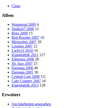
Close
Alben
Wuppertal 2009
4
Studio47 2006
12
Rees 2009
15
Red Rooster 2007
16
Meisenfrei 2007
28
Loonies 2007
22
Liefer11 2010
10
Klangfabrik 2011
127
Eibergen 2008
28
Dr. Jazz 2007
23
Dargana 2006
46
Dargana 2005
30
Central Cafe 2008
111
Cafe Country 2007
16
Klangfabrik 2013
128
Erweitert
Am häufigsten angesehen