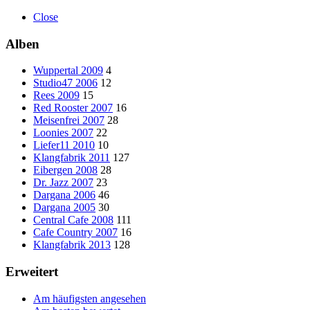
Close
Alben
Wuppertal 2009
4
Studio47 2006
12
Rees 2009
15
Red Rooster 2007
16
Meisenfrei 2007
28
Loonies 2007
22
Liefer11 2010
10
Klangfabrik 2011
127
Eibergen 2008
28
Dr. Jazz 2007
23
Dargana 2006
46
Dargana 2005
30
Central Cafe 2008
111
Cafe Country 2007
16
Klangfabrik 2013
128
Erweitert
Am häufigsten angesehen