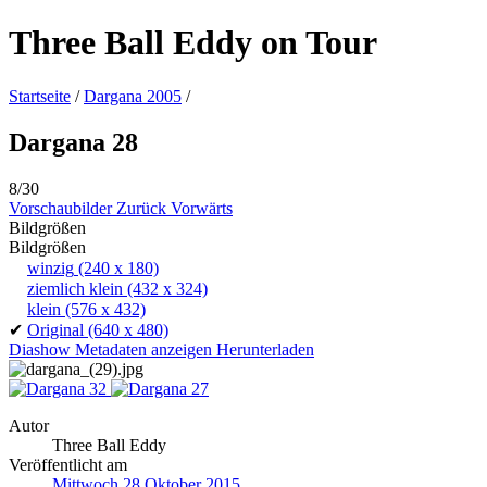
Three Ball Eddy on Tour
Startseite
/
Dargana 2005
/
Dargana 28
8/30
Vorschaubilder
Zurück
Vorwärts
Bildgrößen
Bildgrößen
winzig
(240 x 180)
ziemlich klein
(432 x 324)
klein
(576 x 432)
✔
Original
(640 x 480)
Diashow
Metadaten anzeigen
Herunterladen
Autor
Three Ball Eddy
Veröffentlicht am
Mittwoch 28 Oktober 2015