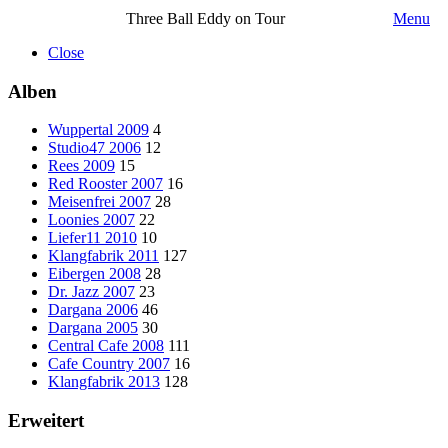
Three Ball Eddy on Tour
Menu
Close
Alben
Wuppertal 2009
4
Studio47 2006
12
Rees 2009
15
Red Rooster 2007
16
Meisenfrei 2007
28
Loonies 2007
22
Liefer11 2010
10
Klangfabrik 2011
127
Eibergen 2008
28
Dr. Jazz 2007
23
Dargana 2006
46
Dargana 2005
30
Central Cafe 2008
111
Cafe Country 2007
16
Klangfabrik 2013
128
Erweitert