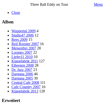
Three Ball Eddy on Tour
Menu
Close
Alben
Wuppertal 2009
4
Studio47 2006
12
Rees 2009
15
Red Rooster 2007
16
Meisenfrei 2007
28
Loonies 2007
22
Liefer11 2010
10
Klangfabrik 2011
127
Eibergen 2008
28
Dr. Jazz 2007
23
Dargana 2006
46
Dargana 2005
30
Central Cafe 2008
111
Cafe Country 2007
16
Klangfabrik 2013
128
Erweitert