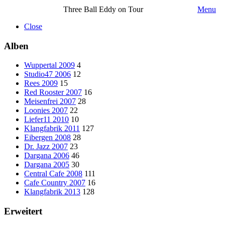
Three Ball Eddy on Tour
Menu
Close
Alben
Wuppertal 2009
4
Studio47 2006
12
Rees 2009
15
Red Rooster 2007
16
Meisenfrei 2007
28
Loonies 2007
22
Liefer11 2010
10
Klangfabrik 2011
127
Eibergen 2008
28
Dr. Jazz 2007
23
Dargana 2006
46
Dargana 2005
30
Central Cafe 2008
111
Cafe Country 2007
16
Klangfabrik 2013
128
Erweitert